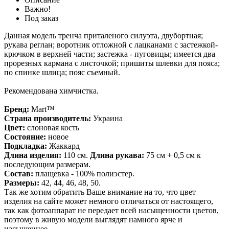
Важно!
Под заказ
Данная модель тренча приталеного силуэта, двубортная;
рукава реглан; воротник
отложной с лацканами с застежкой-
крючком в верхней части
; застежка -
пуговицы; имеется два
прорезных кармана с листочкой; п
ришиты шлевки для пояса;
п
о спинке шлица;
пояс съемный.
Рекомендована химчистка.
Бренд:
Mart™
Страна производитель:
Украина
Цвет:
слоновая кость
Состояние:
новое
Подкладка:
Жаккард
Длина изделия:
110
см.
Длина рукава:
75
см + 0,5 см к
последующим размерам.
Состав:
плащевка -
100% полиэстер
.
Размеры:
42, 44, 46, 48, 50.
Так же хотим обратить Ваше внимание на то, что цвет
изделия на сайте может немного отличаться от настоящего,
так как фотоаппарат не передает всей насыщенности цветов,
поэтому в живую модели выглядят намного ярче и
насыщеннее.