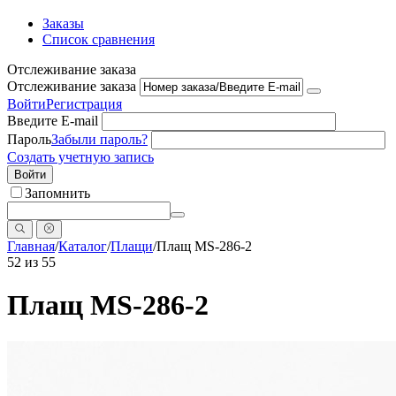
Заказы
Список сравнения
Отслеживание заказа
Отслеживание заказа
Войти
Регистрация
Введите E-mail
Пароль
Забыли пароль?
Создать учетную запись
Войти
Запомнить
Главная
/
Каталог
/
Плащи
/
Плащ МS-286-2
52
из
55
Плащ МS-286-2