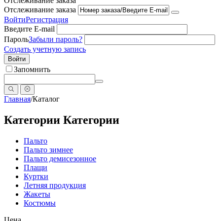
Отслеживание заказа
Отслеживание заказа
Войти
Регистрация
Введите E-mail
Пароль
Забыли пароль?
Создать учетную запись
Войти
Запомнить
Главная
/
Каталог
Категории
Категории
Пальто
Пальто зимнее
Пальто демисезонное
Плащи
Куртки
Летняя продукция
Жакеты
Костюмы
Цена